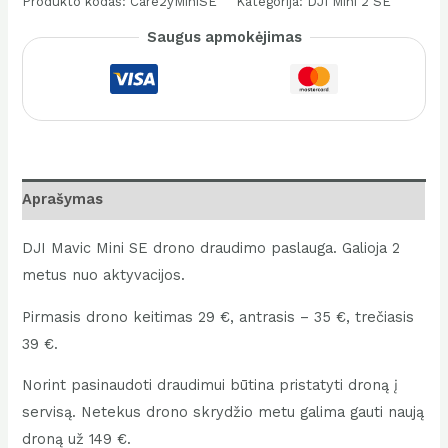
Produkto kodas:
Care2yMiniSE
Kategorija:
DJI Mini 2 SE
Mini
Saugus apmokėjimas
SE
Care
Refresh
Draudimas
(2
Metų
Aprašymas
Planas)
DJI Mavic Mini SE drono draudimo paslauga. Galioja 2
metus nuo aktyvacijos.
Pirmasis drono keitimas 29 €, antrasis – 35 €, trečiasis
39 €.
Norint pasinaudoti draudimui būtina pristatyti droną į
servisą. Netekus drono skrydžio metu galima gauti naują
droną už 149 €.