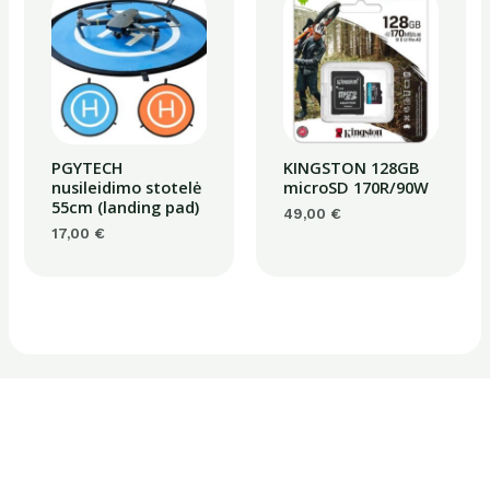
PGYTECH
KINGSTON 128GB
nusileidimo stotelė
microSD 170R/90W
55cm (landing pad)
49,00
€
17,00
€