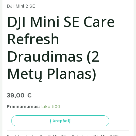
DJI Mini 2 SE
DJI Mini SE Care
Refresh
Draudimas (2
Metų Planas)
39,00
€
Prieinamumas:
Liko 500
produkto
Į krepšelį
kiekis:
DJI