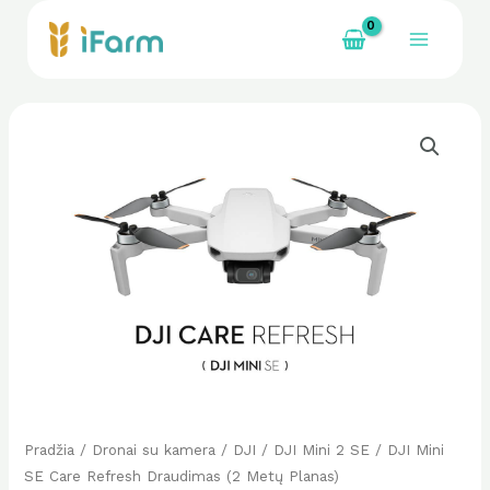
Pereiti
prie
Main
turinio
Menu
Pradžia
/
Dronai su kamera
/
DJI
/
DJI Mini 2 SE
/ DJI Mini
SE Care Refresh Draudimas (2 Metų Planas)