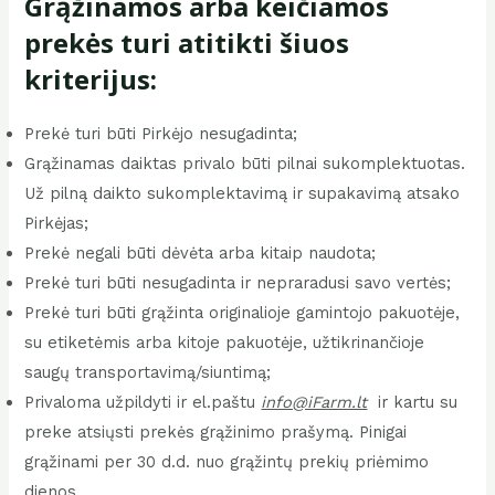
Grąžinamos arba keičiamos
prekės turi atitikti šiuos
kriterijus:
​Prekė turi būti Pirkėjo nesugadinta;
Grąžinamas daiktas privalo būti pilnai sukomplektuotas.
Už pilną daikto sukomplektavimą ir supakavimą atsako
Pirkėjas;
Prekė negali būti dėvėta arba kitaip naudota;
Prekė turi būti nesugadinta ir nepraradusi savo vertės;
Prekė turi būti grąžinta originalioje gamintojo pakuotėje,
su etiketėmis arba kitoje pakuotėje, užtikrinančioje
saugų transportavimą/siuntimą;
Privaloma užpildyti ir el.paštu
info@iFarm.lt
ir kartu su
preke atsiųsti prekės grąžinimo prašymą. Pinigai
grąžinami per 30 d.d. nuo grąžintų prekių priėmimo
dienos.