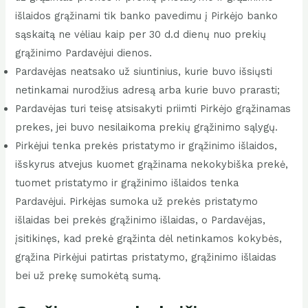
išlaidos grąžinami tik banko pavedimu į Pirkėjo banko
sąskaitą ne vėliau kaip per 30 d.d dienų nuo prekių
grąžinimo Pardavėjui dienos.
Pardavėjas neatsako už siuntinius, kurie buvo išsiųsti
netinkamai nurodžius adresą arba kurie buvo prarasti;
Pardavėjas turi teisę atsisakyti priimti Pirkėjo grąžinamas
prekes, jei buvo nesilaikoma prekių grąžinimo sąlygų.
Pirkėjui tenka prekės pristatymo ir grąžinimo išlaidos,
išskyrus atvejus kuomet grąžinama nekokybiška prekė,
tuomet pristatymo ir grąžinimo išlaidos tenka
Pardavėjui. Pirkėjas sumoka už prekės pristatymo
išlaidas bei prekės grąžinimo išlaidas, o Pardavėjas,
įsitikinęs, kad prekė grąžinta dėl netinkamos kokybės,
grąžina Pirkėjui patirtas pristatymo, grąžinimo išlaidas
bei už prekę sumokėtą sumą.