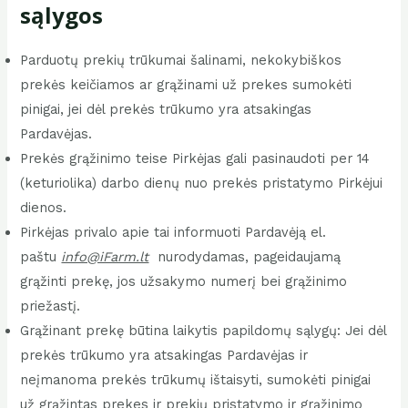
sąlygos
Parduotų prekių trūkumai šalinami, nekokybiškos
prekės keičiamos ar grąžinami už prekes sumokėti
pinigai, jei dėl prekės trūkumo yra atsakingas
Pardavėjas.
Prekės grąžinimo teise Pirkėjas gali pasinaudoti per 14
(keturiolika) darbo dienų nuo prekės pristatymo Pirkėjui
dienos.
Pirkėjas privalo apie tai informuoti Pardavėją el.
paštu
info@iFarm.lt
nurodydamas, pageidaujamą
grąžinti prekę, jos užsakymo numerį bei grąžinimo
priežastį.
Grąžinant prekę būtina laikytis papildomų sąlygų: Jei dėl
prekės trūkumo yra atsakingas Pardavėjas ir
neįmanoma prekės trūkumų ištaisyti, sumokėti pinigai
už grąžintas prekes ir prekių pristatymo ir grąžinimo