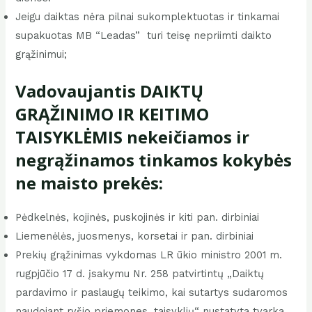
Jeigu daiktas nėra pilnai sukomplektuotas ir tinkamai
supakuotas MB “Leadas” turi teisę nepriimti daikto
grąžinimui;
Vadovaujantis DAIKTŲ
GRĄŽINIMO IR KEITIMO
TAISYKLĖMIS nekeičiamos ir
negrąžinamos tinkamos kokybės
ne maisto prekės:
Pėdkelnės, kojinės, puskojinės ir kiti pan. dirbiniai
Liemenėlės, juosmenys, korsetai ir pan. dirbiniai
Prekių grąžinimas vykdomas LR ūkio ministro 2001 m.
rugpjūčio 17 d. įsakymu Nr. 258 patvirtintų „Daiktų
pardavimo ir paslaugų teikimo, kai sutartys sudaromos
naudojant ryšio priemones, taisyklių“ nustatyta tvarka.