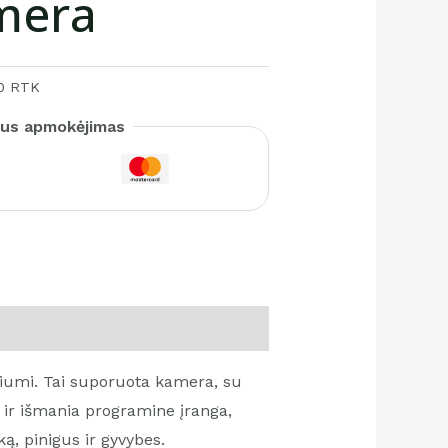
mera
00 RTK
us apmokėjimas
iumi. Tai suporuota kamera, su
 ir išmania programine įranga,
ą, pinigus ir gyvybes.