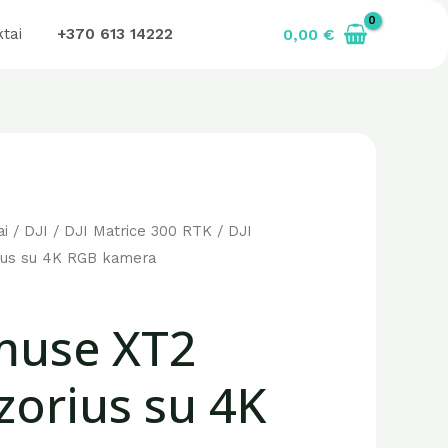
+370 613 14222
0,00
€
tai
ai
/
DJI
/
DJI Matrice 300 RTK
/ DJI
ius su 4K RGB kamera
muse XT2
zorius su 4K