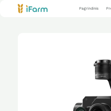
Pereiti
Pagrindinis
Pr
prie
turinio