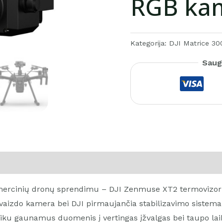
RGB ka
Kategorija:
DJI Matrice 3
Saug
omercinių dronų sprendimu – DJI Zenmuse XT2 termovizor
K vaizdo kamera bei DJI pirmaujančia stabilizavimo sistema
aiku gaunamus duomenis į vertingas įžvalgas bei taupo laik