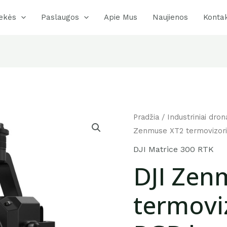
ekės
Paslaugos
Apie Mus
Naujienos
Kontak
Pradžia
/
Industriniai dron
Zenmuse XT2 termovizor
DJI Matrice 300 RTK
DJI Zen
termovi