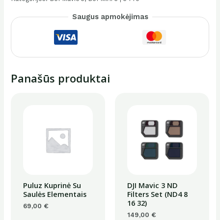
valdymo
Saugus apmokėjimas
pultas
Panašūs produktai
Puluz Kuprinė Su
DJI Mavic 3 ND
Saulės Elementais
Filters Set (ND4 8
16 32)
69,00
€
149,00
€