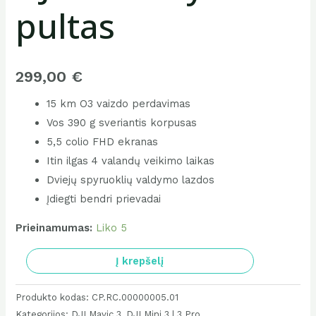
pultas
299,00
€
15 km O3 vaizdo perdavimas
Vos 390 g sveriantis korpusas
5,5 colio FHD ekranas
Itin ilgas 4 valandų veikimo laikas
Dviejų spyruoklių valdymo lazdos
Įdiegti bendri prievadai
Prieinamumas:
Liko 5
produkto
Į krepšelį
kiekis:
DJI
Produkto kodas:
CP.RC.00000005.01
RC
Kategorijos:
DJI Mavic 3
,
DJI Mini 3 | 3 Pro